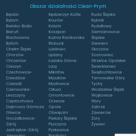
Obszar działalności Clean-Prym
Będzin
Kędzierzyn Koźle
Ruda Śląska
Bytom
Knurów
Rybnik
Bielsko-Biała
Kobiór
Rydułtowy
Bieruń
Koszęcin
Siemianowice
Blachownia
Kuźnia Raciborska
Śląskie
Bytom
Kłobuck
Siewierz
Chełm Śląski
Lubliniec
Skoczów
Chorzów
Lędziny
Sosnowiec
Chrzanów
Łaziska Górne
Strzelce Opolskie
Cieszyn
Łazy
Świerklaniec
Czechowice-
Mikołów
Świętochłowice
Dziedzice
Myszków
Tarnowskie Góry
Czeladź
Mysłowice
Tychy
Czerwionka-
Olkusz
Wodzisław Śląski
Leszczyny
Ornontowice
Wojkowice
Częstochowa
Orzesze
Wyry
Dąbrowa Górnicza
Opole
Zabrze
Gliwice
Oświęcim
Zawiercie
Goczałkowice-
Piekary Śląskie
Żory
Zdrój
Pszczyna
Żywiec
Jastrzębie-Zdrój
Pyskowice
Jaworzno
Racibórz